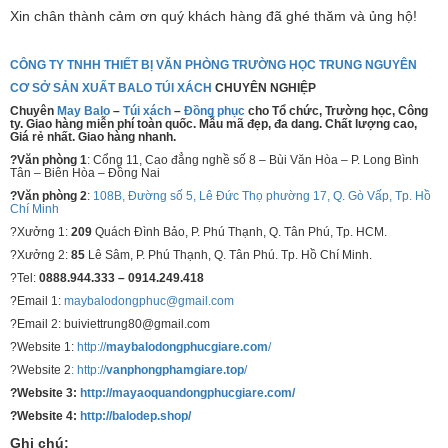
Xin chân thành cảm ơn quý khách hàng đã ghé thăm và ủng hộ!
CÔNG TY TNHH THIẾT BỊ VĂN PHÒNG TRƯỜNG HỌC TRUNG NGUYÊN
CƠ SỞ SẢN XUẤT BALO TÚI XÁCH
CHUYÊN NGHIỆP
Chuyên
May Balo
–
Túi xách
–
Đồng phục
cho Tổ chức, Trường học, Công
ty. Giao hàng miễn phí toàn quốc. Mẫu mã đẹp, đa dang. Chất lượng cao,
Giá rẻ nhất. Giao hàng nhanh.
?Văn phòng 1
: Cổng 11, Cao đẳng nghề số 8 – Bùi Văn Hòa – P. Long Bình
Tân – Biên Hòa – Đồng Nai
?Văn phòng 2
:
108B, Đường số 5, Lê Đức Thọ phường 17, Q. Gò Vấp, Tp. Hồ
Chí Minh
?Xưởng 1:
209
Quách Đình Bảo, P. Phú Thạnh, Q. Tân Phú, Tp. HCM.
?Xưởng 2:
85
Lê Sâm, P. Phú Thạnh, Q. Tân Phú. Tp. Hồ Chí Minh.
?Tel:
0888.944.333 – 0914.249.418
?Email 1:
maybalodongphuc@gmail.com
?Email 2: buiviettrung80@gmail.com
?Website 1:
http://
maybalodongphucgiare.com
/
?Website 2
: http://
vanphongphamgiare.top
/
?Website 3:
http://mayaoquandongphucgiare.com/
?Website 4:
http://balodep.shop/
Ghi chú: