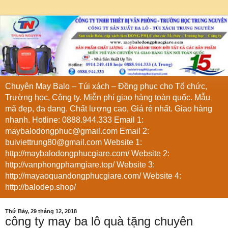
Chuyên May Balo – Túi xách – Đồng phục cho Tổ chức,
Trường học, Công ty. Miễn phí giao hàng toàn quốc. Mẫu
mã đẹp, đa dang. Chất lượng cao, Giá rẻ nhất. Giao hàng
nhanh. Hotline: 0888.944.333 Email 1:
maybalodongphuc@gmail.com Email 2:
buiviettrung80@gmail.com Website 1:
http://maybalodongphucgiare.com/ Website 2:
http://vanphongphamgiare.top/ Website 3:
http://mayaoquandongphucgiare.com/ Website 4:
http://balodep.shop/
Thứ Bảy, 29 tháng 12, 2018
công ty may ba lô quà tặng chuyên