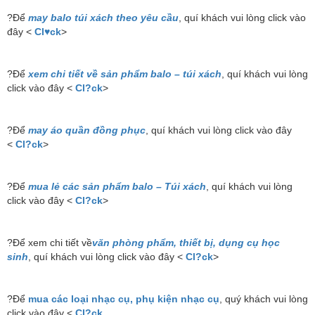
?Để
may balo túi xách theo yêu cầu
, quí khách vui lòng click vào
đây <
Cl♥ck
>
?Để
xem chi tiết về sản phẩm balo – túi xách
, quí khách vui lòng
click vào đây <
Cl?ck
>
?Để
may áo quần đồng phục
, quí khách vui lòng click vào đây
<
Cl?ck
>
?Để
mua lẻ các sản phẩm balo – Túi xách
, quí khách vui lòng
click vào đây <
Cl?ck
>
?Để xem chi tiết về
văn phòng phẩm, thiết bị, dụng cụ học
sinh
, quí khách vui lòng click vào đây <
Cl?ck
>
?Để
mua các loại nhạc cụ, phụ kiện nhạc cụ
, quý khách vui lòng
click vào đây <
Cl?ck