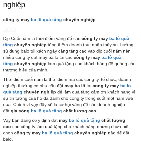
nghiệp
công ty may
ba lô quà tặng
chuyên nghiệp
Dịp Cuối năm là thời điểm vàng để các
công ty may
ba lô quà
tặng
chuyên nghiệp
tăng thêm doanh thu, nhận thấy xu hướng
sử dụng balo túi xách ngày càng tăng cao vào dịp cuối năm nên
nhiều công ty đặt may ba lô tại các
công ty may
ba lô quà
tặng
chuyên nghiệp
làm quà tặng cho khách hàng để quảng cáo
thương hiệu của mình.
Thời điểm cuối năm là thời điểm mà các công ty, tổ chức, doanh
nghiệp thường có nhu cầu đặt
may ba lô
tại
công ty may
ba lô
quà tặng
chuyên nghiệp
để làm quà tặng cảm ơn khách hàng vì
sự tin tưởng của họ đã dành cho công ty trong suốt một năm vừa
qua. Chính vì vậy đây sẽ là cơ hội vàng để các doanh nghiệp
đặt
gia công
ba lô quà tặng
chất lượng cao
.
Vậy bạn đang có ý định đặt
may
ba lô quà tặng
chất lượng
cao
cho công ty làm quà tặng cho khách hàng nhưng chưa biết
chọn
công ty may
ba lô quà tặng
chuyên nghiệp
nào để đặt
balo.