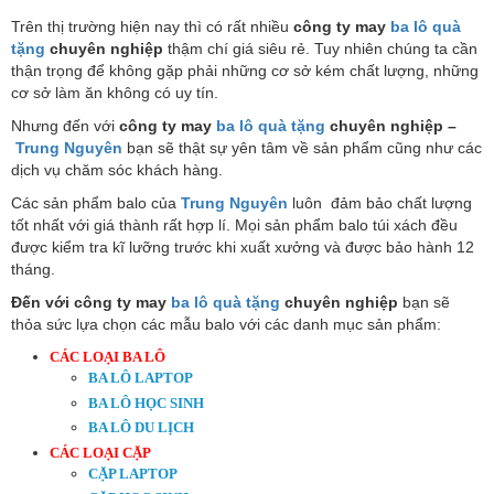
Trên thị trường hiện nay thì có rất nhiều
công ty may
ba lô quà
tặng
chuyên nghiệp
thậm chí giá siêu rẻ. Tuy nhiên chúng ta cần
thận trọng để không gặp phải những cơ sở kém chất lượng, những
cơ sở làm ăn không có uy tín.
Nhưng đến với
công ty may
ba lô quà tặng
chuyên nghiệp
–
Trung Nguyên
bạn sẽ thật sự yên tâm về sản phẩm cũng như các
dịch vụ chăm sóc khách hàng.
Các sản phẩm balo của
Trung Nguyên
luôn đảm bảo chất lượng
tốt nhất với giá thành rất hợp lí. Mọi sản phẩm balo túi xách đều
được kiểm tra kĩ lưỡng trước khi xuất xưởng và được bảo hành 12
tháng.
Đến với công ty may
ba lô quà tặng
chuyên nghiệp
bạn sẽ
thỏa sức lựa chọn các mẫu balo với các danh mục sản phẩm:
CÁC LOẠI BA LÔ
BA LÔ LAPTOP
BA LÔ HỌC SINH
BA LÔ DU LỊCH
CÁC LOẠI CẶP
CẶP LAPTOP