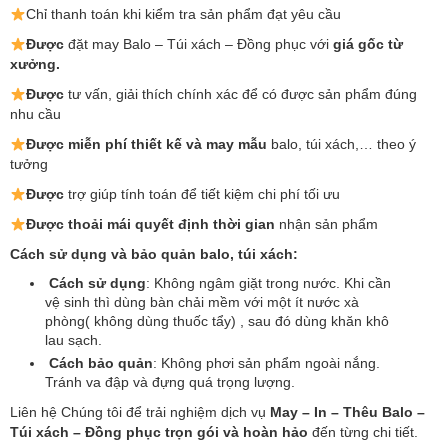
Chỉ thanh toán khi kiểm tra sản phẩm đạt yêu cầu
Được
đặt may Balo – Túi xách – Đồng phục với
giá gốc từ
xưởng.
Được
tư vấn, giải thích chính xác để có được sản phẩm đúng
nhu cầu
Được
miễn phí thiết kế và may mẫu
balo, túi xách,… theo ý
tưởng
Được
trợ giúp tính toán để tiết kiệm chi phí tối ưu
Được
thoải mái quyết định thời gian
nhận sản phẩm
Cách sử dụng và bảo quản balo, túi xách:
Cách sử dụng
: Không ngâm giặt trong nước. Khi cần
vệ sinh thì dùng bàn chải mềm với một ít nước xà
phòng( không dùng thuốc tẩy) , sau đó dùng khăn khô
lau sạch.
Cách bảo quản
: Không phơi sản phẩm ngoài nắng.
Tránh va đập và đựng quá trọng lượng.
Liên hệ Chúng tôi để trải nghiệm dịch vụ
May – In – Thêu Balo –
Túi xách – Đồng phục trọn gói và hoàn hảo
đến từng chi tiết.