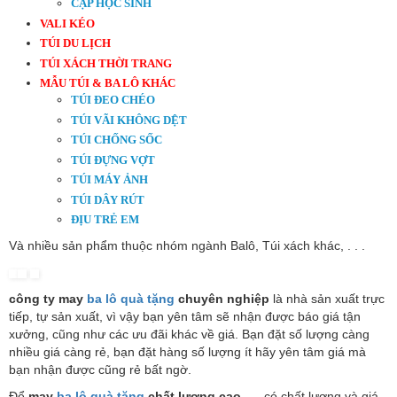
CẶP HỌC SINH
VALI KÉO
TÚI DU LỊCH
TÚI XÁCH THỜI TRANG
MẪU TÚI & BA LÔ KHÁC
TÚI ĐEO CHÉO
TÚI VÃI KHÔNG DỆT
TÚI CHỐNG SỐC
TÚI ĐỰNG VỢT
TÚI MÁY ẢNH
TÚI DÂY RÚT
ĐỊU TRẺ EM
Và nhiều sản phẩm thuộc nhóm ngành Balô, Túi xách khác, . . .
công ty may
ba lô quà tặng
chuyên nghiệp
là nhà sản xuất trực
tiếp, tự sản xuất, vì vậy bạn yên tâm sẽ nhận được báo giá tận
xưởng, cũng như các ưu đãi khác về giá. Bạn đặt số lượng càng
nhiều giá càng rẻ, bạn đặt hàng số lượng ít hãy yên tâm giá mà
bạn nhận được cũng rẻ bất ngờ.
Để
may
ba lô quà tặng
chất lượng cao
, …
có chất lượng và giá